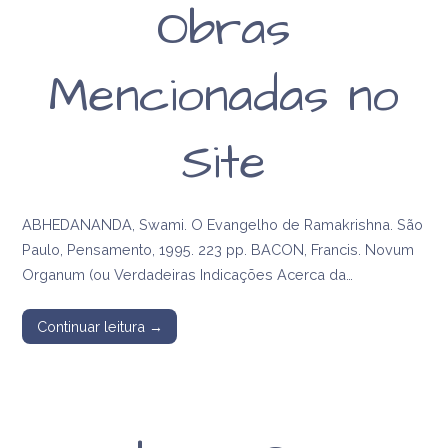
Obras
religiosa de Anna
Kingsford e
Mencionadas no
Edward Maitland
Site
ABHEDANANDA, Swami. O Evangelho de Ramakrishna. São
Paulo, Pensamento, 1995. 223 pp. BACON, Francis. Novum
Organum (ou Verdadeiras Indicações Acerca da…
Continuar leitura →