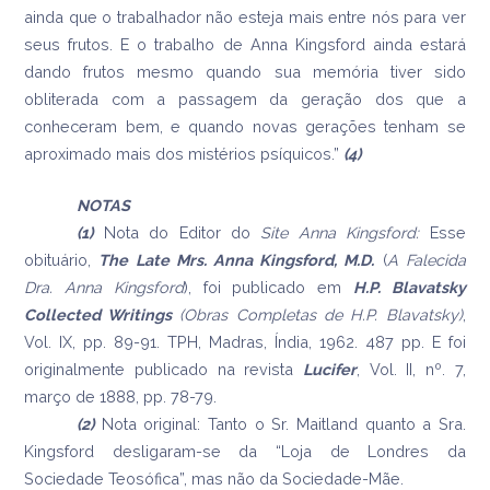
ainda que o trabalhador não esteja mais entre nós para ver
seus frutos. E o trabalho de Anna Kingsford ainda estará
dando frutos mesmo quando sua memória tiver sido
obliterada com a passagem da geração dos que a
conheceram bem, e quando novas gerações tenham se
aproximado mais dos mistérios psíquicos.”
(4)
NOTAS
(1)
Nota do Editor do
Site Anna Kingsford:
Esse
obituário,
The
Late Mrs. Anna Kingsford, M.D.
(
A Falecida
Dra. Anna Kingsford
), foi publicado em
H.P.
Blavatsky
Collected Writings
(Obras Completas de H.P. Blavatsky)
,
Vol. IX, pp. 89-91. TPH, Madras, Índia, 1962. 487 pp. E foi
originalmente publicado na revista
Lucifer
, Vol. II, nº. 7,
março de 1888, pp. 78-79.
(2)
Nota original: Tanto o Sr. Maitland quanto a Sra.
Kingsford desligaram-se da “Loja de Londres da
Sociedade Teosófica”, mas não da Sociedade-Mãe.