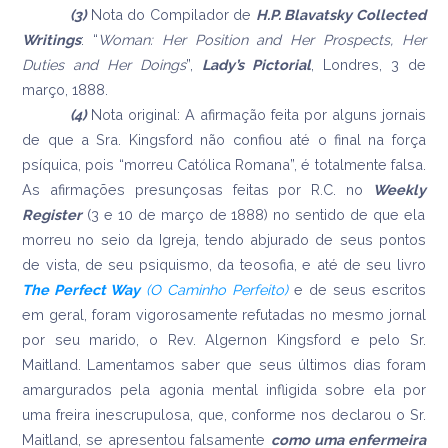
(3)
Nota do Compilador de
H.P.
Blavatsky Collected
Writings
: “
Woman: Her Position and Her Prospects, Her
Duties and Her Doings
”,
Lady’
s Pictorial
, Londres, 3 de
março, 1888.
(4)
Nota original: A afirmação feita por alguns jornais
de que a Sra. Kingsford não confiou até o final na força
psíquica, pois “morreu Católica Romana”, é totalmente falsa.
As afirmações presunçosas feitas por R.C. no
Weekly
Register
(3 e 10 de março de 1888) no sentido de que ela
morreu no seio da Igreja, tendo abjurado de seus pontos
de vista, de seu psiquismo, da teosofia, e até de seu livro
The
Perfect Way
(O Caminho Perfeito)
e de seus escritos
em geral, foram vigorosamente refutadas no mesmo jornal
por seu marido, o Rev. Algernon Kingsford e pelo Sr.
Maitland. Lamentamos saber que seus últimos dias foram
amargurados pela agonia mental infligida sobre ela por
uma freira inescrupulosa, que, conforme nos declarou o Sr.
Maitland, se apresentou falsamente
como uma enfermeira