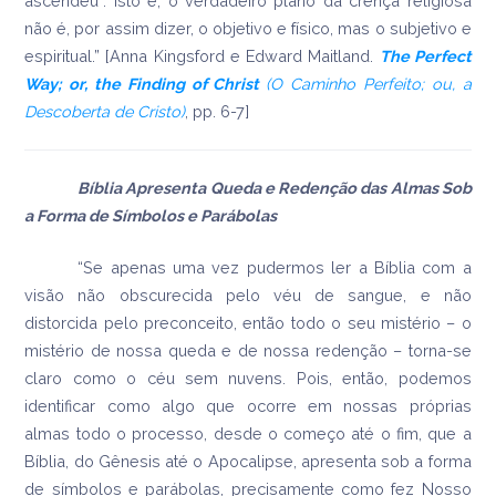
ascendeu”. Isto é, o verdadeiro plano da crença religiosa
não é, por assim dizer, o objetivo e físico, mas o subjetivo e
espiritual.” [Anna Kingsford e Edward Maitland.
The Perfect
Way; or, the Finding of Christ
(O Caminho Perfeito; ou, a
Descoberta de Cristo)
, pp. 6-7]
Bíblia Apresenta Queda e Redenção das Almas Sob
a Forma de Símbolos e Parábolas
“Se apenas uma vez pudermos ler a Bíblia com a
visão não obscurecida pelo véu de sangue, e não
distorcida pelo preconceito, então todo o seu mistério – o
mistério de nossa queda e de nossa redenção – torna-se
claro como o céu sem nuvens. Pois, então, podemos
identificar como algo que ocorre em nossas próprias
almas todo o processo, desde o começo até o fim, que a
Bíblia, do Gênesis até o Apocalipse, apresenta sob a forma
de símbolos e parábolas, precisamente como fez Nosso