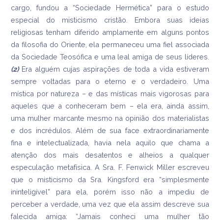
cargo, fundou a “Sociedade Hermética” para o estudo
especial do misticismo cristão. Embora suas ideias
religiosas tenham diferido amplamente em alguns pontos
da filosofia do Oriente, ela permaneceu uma fiel associada
da Sociedade Teosófica e uma leal amiga de seus líderes.
(2)
Era alguém cujas aspirações de toda a vida estiveram
sempre voltadas para o eterno e o verdadeiro. Uma
mística por natureza – e das místicas mais vigorosas para
aqueles que a conheceram bem – ela era, ainda assim,
uma mulher marcante mesmo na opinião dos materialistas
e dos incrédulos. Além de sua face extraordinariamente
fina e intelectualizada, havia nela aquilo que chama a
atenção dos mais desatentos e alheios a qualquer
especulação metafísica. A Sra. F. Fenwick Miller escreveu
que o misticismo da Sra. Kingsford era “simplesmente
ininteligível” para ela, porém isso não a impediu de
perceber a verdade, uma vez que ela assim descreve sua
falecida amiga: “Jamais conheci uma mulher tão