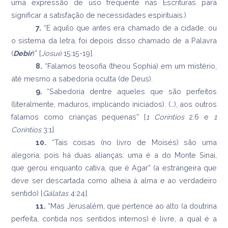
uma expressão de uso freqüente nas Escrituras para
significar a satisfação de necessidades espirituais.)
7.
“E aquilo que antes era chamado de a cidade, ou
o sistema da letra, foi depois disso chamado de a Palavra
(
Debir
)” [
Josué
15:15-19].
8.
“Falamos teosofia (theou Sophia) em um mistério,
até mesmo a sabedoria oculta (de Deus).
9.
“Sabedoria dentre aqueles que são perfeitos
(literalmente, maduros, implicando iniciados). (…), aos outros
falamos como crianças pequenas” [
1 Coríntios
2:6 e
1
Coríntios
3:1]
10.
“Tais coisas (no livro de Moisés) são uma
alegoria; pois há duas alianças: uma é a do Monte Sinai,
que gerou enquanto cativa, que é Agar” (a estrangeira que
deve ser descartada como alheia à alma e ao verdadeiro
sentido) [
Gálatas
4:24]
.
11.
“Mas Jerusalém, que pertence ao alto (a doutrina
perfeita, contida nos sentidos internos) é livre, a qual é a