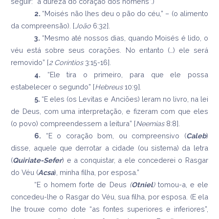
seguir: “a dureza do coração dos homens”.)
2.
“Moisés não lhes deu o pão do céu,” – (o alimento
da compreensão). [
João
6:32].
3.
“Mesmo até nossos dias, quando Moisés é lido, o
véu está sobre seus corações. No entanto (…) ele será
removido” [
2 Coríntios
3:15-16].
4.
“Ele tira o primeiro, para que ele possa
estabelecer o segundo” [
Hebreus
10:9].
5.
“E eles (os Levitas e Anciões) leram no livro, na lei
de Deus, com uma interpretação, e fizeram com que eles
(o povo) compreendessem a leitura” [
Neemias
8:8].
6.
“E o coração bom, ou compreensivo (
Caleb
)
disse, aquele que derrotar a cidade (ou sistema) da letra
(
Quiriate-Sefer
) e a conquistar, a ele concederei o Rasgar
do Véu (
Acsa
), minha filha, por esposa.”
“E o homem forte de Deus
(
Otniel
)
tomou-a, e ele
concedeu-lhe o Rasgar do Véu, sua filha, por esposa. (E ela
lhe trouxe como dote “as fontes superiores e inferiores”,