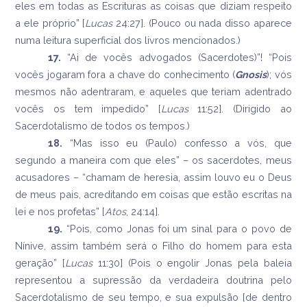
eles em todas as Escrituras as coisas que diziam respeito
a ele próprio” [
Lucas
24:27]. (Pouco ou nada disso aparece
numa leitura superficial dos livros mencionados.)
17.
“Ai de vocês advogados (Sacerdotes)”! “Pois
vocês jogaram fora a chave do conhecimento (
Gnosis
); vós
mesmos não adentraram, e aqueles que teriam adentrado
vocês os tem impedido” [
Lucas
11:52]. (Dirigido ao
Sacerdotalismo de todos os tempos.)
18.
“Mas isso eu (Paulo) confesso a vós, que
segundo a maneira com que eles” – os sacerdotes, meus
acusadores – “chamam de heresia, assim louvo eu o Deus
de meus pais, acreditando em coisas que estão escritas na
lei e nos profetas” [
Atos
, 24:14].
19.
“Pois, como Jonas foi um sinal para o povo de
Nínive, assim também será o Filho do homem para esta
geração” [
Lucas
11:30] (Pois o engolir Jonas pela baleia
representou a supressão da verdadeira doutrina pelo
Sacerdotalismo de seu tempo, e sua expulsão [de dentro