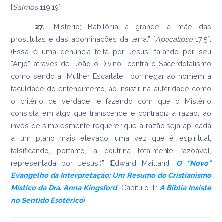
[
Salmos
119:19]
27.
“Mistério; Babilônia a grande; a mãe das
prostitutas e das abominações da terra.” [
Apocalipse
17:5].
(Essa é uma denúncia feita por Jesus, falando por seu
“Anjo” através de “João o Divino”, contra o Sacerdotalismo
como sendo a “Mulher Escarlate”, por negar ao homem a
faculdade do entendimento, ao insistir na autoridade como
o critério de verdade, e fazendo com que o Mistério
consista em algo que transcende e contradiz a razão, ao
invés de simplesmente requerer que a razão seja aplicada
a um plano mais elevado, uma vez que é espiritual;
falsificando, portanto, a doutrina totalmente razoável,
representada por Jesus.)” (Edward Maitland.
O “Novo”
Evangelho da Interpretação: Um Resumo do Cristianismo
Místico da Dra. Anna Kingsford
. Capítulo III:
A Bíblia Insiste
no Sentido Esotérico
)