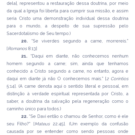
dela], representou a restauração dessa doutrina, por meio
da qual a Igreja foi liberta para cumprir sua missão, e assim
seria Cristo uma demonstração individual dessa doutrina
para o mundo, a despeito de sua supressão pelo
Sacerdotalismo de Seu tempo.)
20.
“Se viverdes segundo a carne, morrereis.”
[
Romanos
8:13]
21.
“Daqui em diante, não conhecemos nenhum
homem segundo a carne; sim, ainda que tenhamos
conhecido a Cristo segundo a carne, no entanto, agora e
daqui em diante já não O conhecemos mais.” [
2 Coríntios
5:14]. (A carne denota aqui o sentido literal e pessoal, em
distinção à verdade espiritual representada por Cristo, a
saber, a doutrina da salvação pela regeneração como o
caminho único para todos.)
22.
“Se Davi então o chamou de Senhor, como é ele
seu Filho?” [
Mateus
22:45]. (Um exemplo da confusão
causada por se entender como sendo pessoas onde