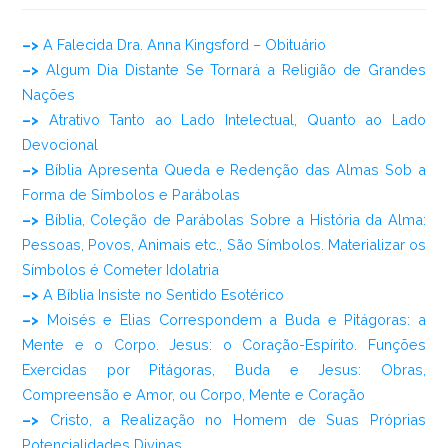
–>
A Falecida Dra. Anna Kingsford – Obituário
–>
Algum Dia Distante Se Tornará a Religião de Grandes
Nações
–>
Atrativo Tanto ao Lado Intelectual, Quanto ao Lado
Devocional
–>
Bíblia Apresenta Queda e Redenção das Almas Sob a
Forma de Símbolos e Parábolas
–>
Bíblia, Coleção de Parábolas Sobre a História da Alma:
Pessoas, Povos, Animais etc., São Símbolos. Materializar os
Símbolos é Cometer Idolatria
–>
A Bíblia Insiste no Sentido Esotérico
–>
Moisés e Elias Correspondem a Buda e Pitágoras: a
Mente e o Corpo. Jesus: o Coração-Espírito. Funções
Exercidas por Pitágoras, Buda e Jesus: Obras,
Compreensão e Amor, ou Corpo, Mente e Coração
–>
Cristo, a Realização no Homem de Suas Próprias
Potencialidades Divinas