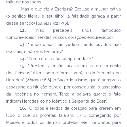
mãe de nós todos.
“Mas o que diz a Escritura? Expulse a mulher cativa
(o sentido literal) e seu filho” (a falsidade gerada a partir
desse sentido) [
Gálatas
4:24-30].
12.
“Não percebeis ainda, tampouco
compreendeis? Tendes vossos corações endurecidos?
13.
“Tendo olhos, não vedes? Tendo ouvidos, não
escutais, e não vos lembrais?
14.
“Como é que não compreendeis?”
15.
“Prestem atenção; acautelem-se do fermento
dos fariseus” (literalismo e formalismo), “e do fermento de
Herodes” [
Mateus
16:6] (o Sacerdotalismo, que é sempre o
assassino da intuição pura, e, por conseguinte, o assassino
da inocência no homem. Tanto a palavra quanto o fato
indicam Herodes como idêntico à Serpente do Éden).
16.
“Ó tolos e lerdos de coração para crerem em
tudo o que os profetas falaram. (…) E começando por
Moisés e todos os demais profetas, ele interpretou para