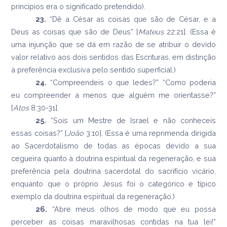
princípios era o significado pretendido).
23.
“Dê a César as coisas que são de César, e a
Deus as coisas que são de Deus” [
Mateus
22:21]. (Essa é
uma injunção que se dá em razão de se atribuir o devido
valor relativo aos dois sentidos das Escrituras, em distinção
à preferência exclusiva pelo sentido superficial.)
24.
“Compreendeis o que ledes?” “Como poderia
eu compreender a menos que alguém me orientasse?”
[
Atos
8:30-31].
25.
“Sois um Mestre de Israel e não conheceis
essas coisas?” [
João
3:10]. (Essa é uma reprimenda dirigida
ao Sacerdotalismo de todas as épocas devido a sua
cegueira quanto à doutrina espiritual da regeneração, e sua
preferência pela doutrina sacerdotal do sacrifício vicário,
enquanto que o próprio Jesus foi o categórico e típico
exemplo da doutrina espiritual da regeneração.)
26.
“Abre meus olhos de modo que eu possa
perceber as coisas maravilhosas contidas na tua lei!”