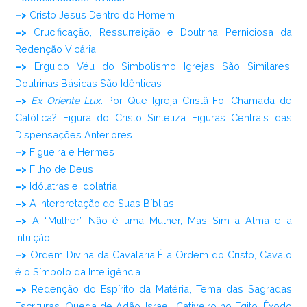
–>
Cristo Jesus Dentro do Homem
–>
Crucificação, Ressurreição e Doutrina Perniciosa da
Redenção Vicária
–>
Erguido Véu do Simbolismo Igrejas São Similares,
Doutrinas Básicas São Idênticas
–>
Ex Oriente Lux
. Por Que Igreja Cristã Foi Chamada de
Católica? Figura do Cristo Sintetiza Figuras Centrais das
Dispensações Anteriores
–>
Figueira e Hermes
–>
Filho de Deus
–>
Idólatras e Idolatria
–>
A Interpretação de Suas Bíblias
–>
A “Mulher” Não é uma Mulher, Mas Sim a Alma e a
Intuição
–>
Ordem Divina da Cavalaria É a Ordem do Cristo, Cavalo
é o Símbolo da Inteligência
–>
Redenção do Espírito da Matéria, Tema das Sagradas
Escrituras, Queda de Adão, Israel, Cativeiro no Egito, Êxodo