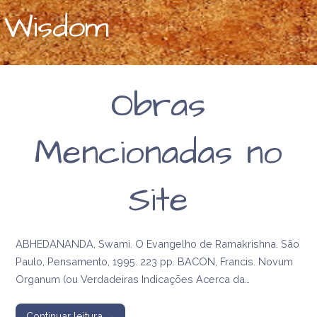
religiosa de Anna
Wisdom
Kingsford e
Edward Maitland
Obras
Mencionadas no
Site
ABHEDANANDA, Swami. O Evangelho de Ramakrishna. São
Paulo, Pensamento, 1995. 223 pp. BACON, Francis. Novum
Organum (ou Verdadeiras Indicações Acerca da…
Continuar leitura →