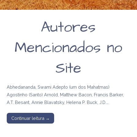
religiosa de Anna
Kingsford e
Autores
Edward Maitland
Mencionados no
Site
Abhedananda, Swami Adepto (um dos Mahatmas)
Agostinho (Santo) Arnold, Matthew Bacon, Francis Barker,
A.T. Besant, Annie Blavatsky, Helena P. Buck, J.D.…
Continuar leitura →