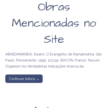
Obras
religiosa de Anna
Kingsford e
Mencionadas no
Edward Maitland
Site
ABHEDANANDA, Swami. O Evangelho de Ramakrishna. São
Paulo, Pensamento, 1995. 223 pp. BACON, Francis. Novum
Organum (ou Verdadeiras Indicações Acerca da…
Continuar leitura →